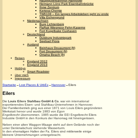
Hauptgüterbahnhof Hannover
Hermann Löns Park Eisenbahnbrücke
Ihme Zentrum
Kertess-Chemie
TW6108 – Ein langes Arbeitsleben geht zu ende
Villa Eichengrund
Niedersachsen
Burg Lichtenberg
FlaRak Wiesmoor Fehn-Kaserne
Fort Kugelbake Cuxhaven
Deutschland
Duisburg Industriepark
Seebad Prora
Ausland
Beinhaus Douaumont (fr)
Fort Douaumont (fr)
Omaha Beach (fr)
Reisen
England 2012
England 2013
Hobbys
Smart Roadster
über mich
Impressum
Startseite
→
Lost Places & UrbEx
→
Hannover
→
Eilers
Eilers
Die
Louis Eilers Stahlbau GmbH & Co.
war ein international
exportierendes Eisen- und Stahlbau-Unternehmen in Hannover.
Der Familienbetrieb ging aus einer 1871 von Louis Eilers gegründeten
Werkstatt hervor und wurde 1983 von
Egon
Engelbrecht
übernommen. 1985 wurde die EEI Engelbrecht Eilers
Industrie GmbH in den Konkurs der Hanomag mit hineingerissen.
Neben einer alten Waggon-Waage steht auf dem Gelände noch der
unter Denkmalschutz stehende Wasserturm.
In den ehemaligen Hallen der Fa. Eilers sind mittlerweile einige
kleinere Unternehmungen untergebracht.