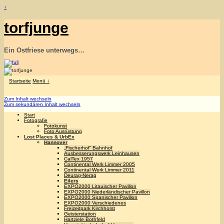
↓
torfjunge
Ein Ostfriese unterwegs…
Startseite
Menü ↓
Zum Inhalt wechseln
Zum sekundären Inhalt wechseln
Start
Fotografie
Fotokunst
Foto Ausrüstung
Lost Places & UrbEx
Hannover
„Fischerhof“ Bahnhof
Ausbesserungswerk Leinhausen
CalTex 1957
Continental Werk Limmer 2005
Continental Werk Limmer 2011
Deurag-Nerag
Eilers
EXPO2000 Litauischer Pavillon
EXPO2000 Niederländischer Pavillon
EXPO2000 Spanischer Pavillon
EXPO2000 Verschiedenes
Freizeitpark Kirchhorst
Geisterstation
Hartziele Bothfeld