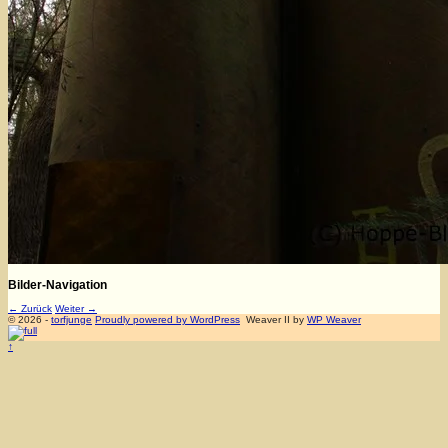
Bilder-Navigation
← Zurück
Weiter →
© 2026 -
torfjunge
Proudly powered by WordPress
Weaver II by
WP Weaver
↑