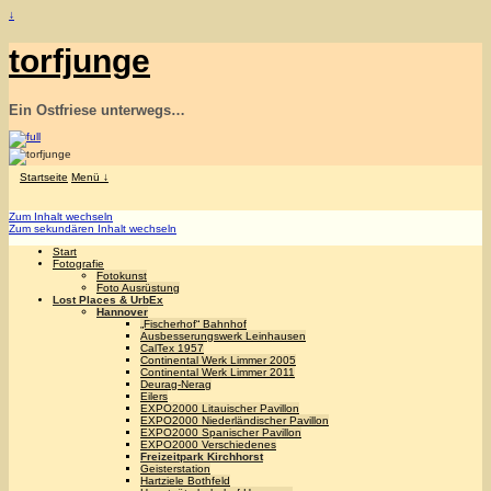
↓
torfjunge
Ein Ostfriese unterwegs…
Startseite
Menü ↓
Zum Inhalt wechseln
Zum sekundären Inhalt wechseln
Start
Fotografie
Fotokunst
Foto Ausrüstung
Lost Places & UrbEx
Hannover
„Fischerhof“ Bahnhof
Ausbesserungswerk Leinhausen
CalTex 1957
Continental Werk Limmer 2005
Continental Werk Limmer 2011
Deurag-Nerag
Eilers
EXPO2000 Litauischer Pavillon
EXPO2000 Niederländischer Pavillon
EXPO2000 Spanischer Pavillon
EXPO2000 Verschiedenes
Freizeitpark Kirchhorst
Geisterstation
Hartziele Bothfeld