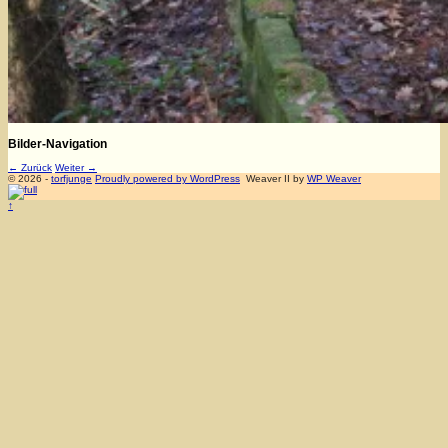
Bilder-Navigation
← Zurück
Weiter →
© 2026 -
torfjunge
Proudly powered by WordPress
Weaver II by
WP Weaver
↑