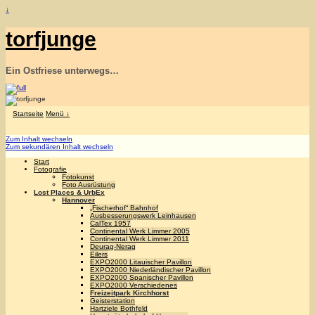
↓
torfjunge
Ein Ostfriese unterwegs…
Startseite
Menü ↓
Zum Inhalt wechseln
Zum sekundären Inhalt wechseln
Start
Fotografie
Fotokunst
Foto Ausrüstung
Lost Places & UrbEx
Hannover
„Fischerhof“ Bahnhof
Ausbesserungswerk Leinhausen
CalTex 1957
Continental Werk Limmer 2005
Continental Werk Limmer 2011
Deurag-Nerag
Eilers
EXPO2000 Litauischer Pavillon
EXPO2000 Niederländischer Pavillon
EXPO2000 Spanischer Pavillon
EXPO2000 Verschiedenes
Freizeitpark Kirchhorst
Geisterstation
Hartziele Bothfeld