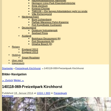
Hauptgüterbahnhof Hannover
Hermann Löns Park Eisenbahnbrücke
Ihme Zentrum
Kertess-Chemie
TW6108 – Ein langes Arbeitsleben geht zu ende
Villa Eichengrund
Niedersachsen
Burg Lichtenberg
FlaRak Wiesmoor Fehn-Kaserne
Fort Kugelbake Cuxhaven
Deutschland
Duisburg Industriepark
Seebad Prora
Ausland
Beinhaus Douaumont (fr)
Fort Douaumont (fr)
Omaha Beach (fr)
Reisen
England 2012
England 2013
Hobbys
Smart Roadster
über mich
Impressum
Startseite
→
Freizeitpark Kirchhorst
→
140118-069-Freizeitpark Kirchhorst
Bilder-Navigation
← Zurück
Weiter →
140118-069-Freizeitpark Kirchhorst
Published
18. Januar 2014
at
1024 × 683
in
Freizeitpark
Kirchhorst