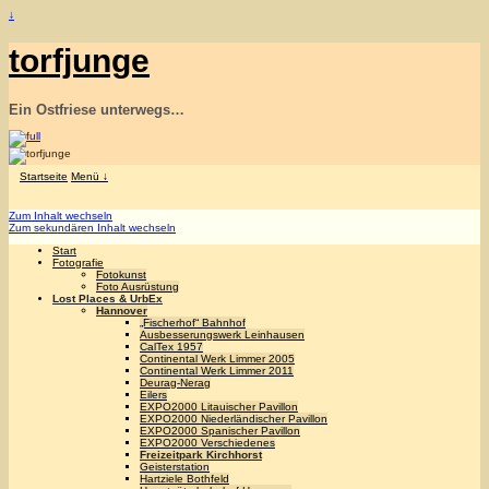
↓
torfjunge
Ein Ostfriese unterwegs…
Startseite
Menü ↓
Zum Inhalt wechseln
Zum sekundären Inhalt wechseln
Start
Fotografie
Fotokunst
Foto Ausrüstung
Lost Places & UrbEx
Hannover
„Fischerhof“ Bahnhof
Ausbesserungswerk Leinhausen
CalTex 1957
Continental Werk Limmer 2005
Continental Werk Limmer 2011
Deurag-Nerag
Eilers
EXPO2000 Litauischer Pavillon
EXPO2000 Niederländischer Pavillon
EXPO2000 Spanischer Pavillon
EXPO2000 Verschiedenes
Freizeitpark Kirchhorst
Geisterstation
Hartziele Bothfeld