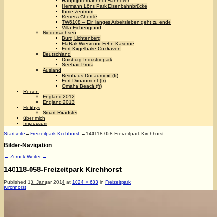
Hauptgüterbahnhof Hannover
Hermann Löns Park Eisenbahnbrücke
Ihme Zentrum
Kertess-Chemie
TW6108 – Ein langes Arbeitsleben geht zu ende
Villa Eichengrund
Niedersachsen
Burg Lichtenberg
FlaRak Wiesmoor Fehn-Kaserne
Fort Kugelbake Cuxhaven
Deutschland
Duisburg Industriepark
Seebad Prora
Ausland
Beinhaus Douaumont (fr)
Fort Douaumont (fr)
Omaha Beach (fr)
Reisen
England 2012
England 2013
Hobbys
Smart Roadster
über mich
Impressum
Startseite
→
Freizeitpark Kirchhorst
→
140118-058-Freizeitpark Kirchhorst
Bilder-Navigation
← Zurück
Weiter →
140118-058-Freizeitpark Kirchhorst
Published
18. Januar 2014
at
1024 × 683
in
Freizeitpark
Kirchhorst