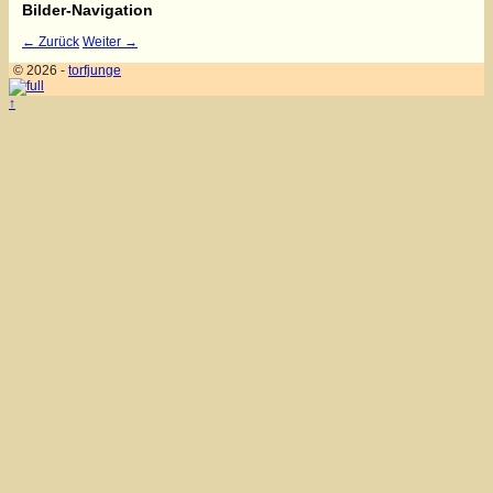
Bilder-Navigation
← Zurück
Weiter →
© 2026 -
torfjunge
↑