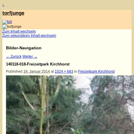
↓
torfjunge
Zum Inhalt wechseln
Zum sekundären Inhalt wechseln
Bilder-Navigation
← Zurück
Weiter →
140118-018-Freizeitpark Kirchhorst
Published
18. Januar 2014
at
1024 × 683
in
Freizeitpark Kirchhorst