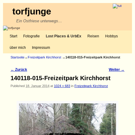
torfjunge
Ein Ostfriese unterwegs…
Zum Inhalt wechseln
Zum sekundären Inhalt wechseln
Start
Fotografie
Lost Places & UrbEx
Reisen
Hobbys
über mich
Impressum
Startseite
→
Freizeitpark Kirchhorst
→
140118-015-Freizeitpark Kirchhorst
← Zurück
Weiter →
Bilder-Navigation
140118-015-Freizeitpark Kirchhorst
Published
18. Januar 2014
at
1024 × 683
in
Freizeitpark Kirchhorst