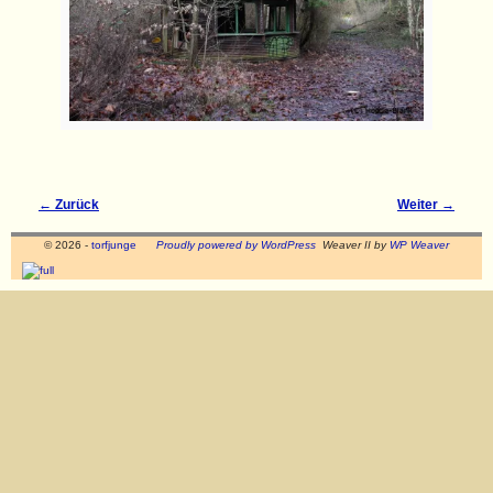
← Zurück
Weiter →
Bilder-Navigation
© 2026 -
torfjunge
Proudly powered by WordPress
Weaver II by
WP Weaver