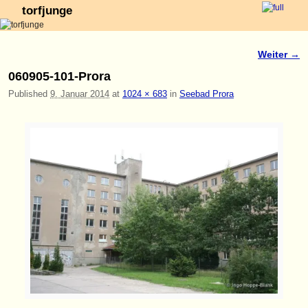
torfjunge
Zum Inhalt wechseln
Zum sekundären Inhalt wechseln
Weiter →
Bilder-Navigation
060905-101-Prora
Published
9. Januar 2014
at
1024 × 683
in
Seebad Prora