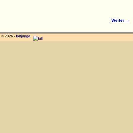
Weiter →
Bilder-Navigation
© 2026 -
torfjunge