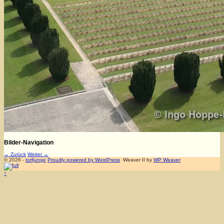
Bilder-Navigation
← Zurück
Weiter →
© 2026 -
torfjunge
Proudly powered by WordPress
Weaver II by
WP Weaver
↑