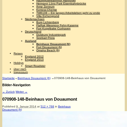
Hauptgüterbahnhof Hannover
Hermann Löns Park Eisenbahnbrücke
Ihme Zentrum
Kertess-Chemie
TW6108 – Ein langes Arbeitsleben geht zu ende
Villa Eichengrund
Niedersachsen
Burg Lichtenberg
FlaRak Wiesmoor Fehn-Kaserne
Fort Kugelbake Cuxhaven
Deutschland
Duisburg Industriepark
Seebad Prora
Ausland
Beinhaus Douaumont (fr)
Fort Douaumont (fr)
Omaha Beach (fr)
Reisen
England 2012
England 2013
Hobbys
Smart Roadster
über mich
Impressum
Startseite
→
Beinhaus Douaumont (fr)
→
070908-148-Beinhaus von Douaumont
Bilder-Navigation
← Zurück
Weiter →
070908-148-Beinhaus von Douaumont
Published
9. Januar 2014
at
512 × 768
in
Beinhaus
Douaumont (fr)