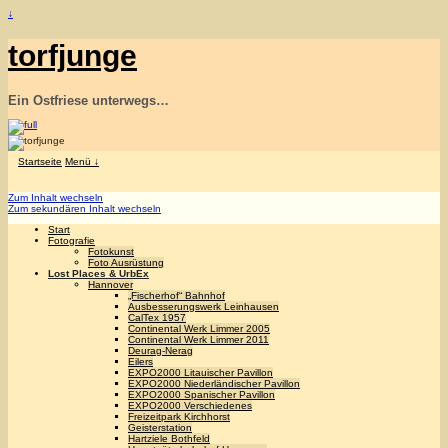
↓
torfjunge
Ein Ostfriese unterwegs…
Startseite
Menü ↓
Zum Inhalt wechseln
Zum sekundären Inhalt wechseln
Start
Fotografie
Fotokunst
Foto Ausrüstung
Lost Places & UrbEx
Hannover
„Fischerhof“ Bahnhof
Ausbesserungswerk Leinhausen
CalTex 1957
Continental Werk Limmer 2005
Continental Werk Limmer 2011
Deurag-Nerag
Eilers
EXPO2000 Litauischer Pavillon
EXPO2000 Niederländischer Pavillon
EXPO2000 Spanischer Pavillon
EXPO2000 Verschiedenes
Freizeitpark Kirchhorst
Geisterstation
Hartziele Bothfeld