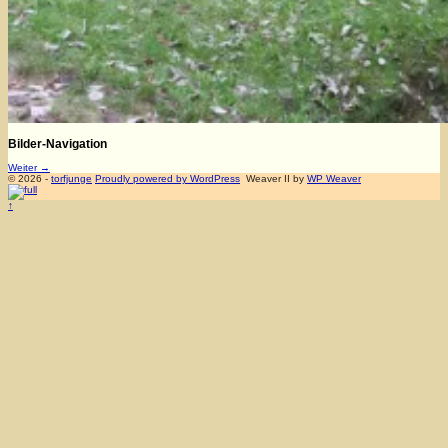
Bilder-Navigation
Weiter →
© 2026 -
torfjunge
Proudly powered by WordPress
Weaver II by
WP Weaver
↑