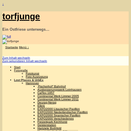
↓
torfjunge
Ein Ostfriese unterwegs…
Startseite
Menü ↓
Zum Inhalt wechseln
Zum sekundären Inhalt wechseln
Start
Fotografie
Fotokunst
Foto Ausrüstung
Lost Places & UrbEx
Hannover
„Fischerhof“ Bahnhof
Ausbesserungswerk Leinhausen
CalTex 1957
Continental Werk Limmer 2005
Continental Werk Limmer 2011
Deurag-Nerag
Eilers
EXPO2000 Litauischer Pavillon
EXPO2000 Niederländischer Pavillon
EXPO2000 Spanischer Pavillon
EXPO2000 Verschiedenes
Freizeitpark Kirchhorst
Geisterstation
Hartziele Bothfeld