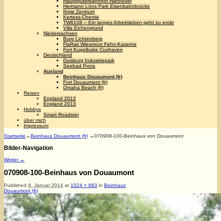
Hauptgüterbahnhof Hannover
Hermann Löns Park Eisenbahnbrücke
Ihme Zentrum
Kertess-Chemie
TW6108 – Ein langes Arbeitsleben geht zu ende
Villa Eichengrund
Niedersachsen
Burg Lichtenberg
FlaRak Wiesmoor Fehn-Kaserne
Fort Kugelbake Cuxhaven
Deutschland
Duisburg Industriepark
Seebad Prora
Ausland
Beinhaus Douaumont (fr)
Fort Douaumont (fr)
Omaha Beach (fr)
Reisen
England 2012
England 2013
Hobbys
Smart Roadster
über mich
Impressum
Startseite
→
Beinhaus Douaumont (fr)
→
070908-100-Beinhaus von Douaumont
Bilder-Navigation
Weiter →
070908-100-Beinhaus von Douaumont
Published
9. Januar 2014
at
1024 × 683
in
Beinhaus
Douaumont (fr)